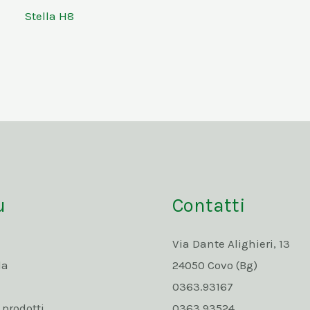
Stella H8
u
Contatti
Via Dante Alighieri, 13
da
24050 Covo (Bg)
0363.93167
rodotti
0363.93524