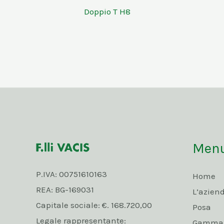
Doppio T H8
Men
P.IVA: 00751610163
Home
REA: BG-169031
L’azien
Capitale sociale: €. 168.720,00
Posa
Legale rappresentante:
Gamma p