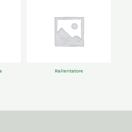
a
Rallentatore