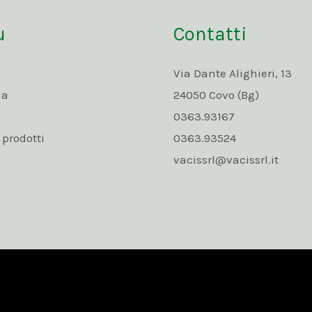
u
Contatti
Via Dante Alighieri, 13
da
24050 Covo (Bg)
0363.93167
rodotti
0363.93524
vacissrl@vacissrl.it