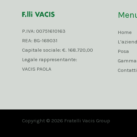
Men
P.IVA: 00751610163
Home
REA: BG-169031
L’azien
Capitale sociale: €. 168.720,00
Posa
Legale rappresentante:
Gamma p
VACIS PAOLA
Contatti
Copyright © 2026 Fratelli Vacis Group