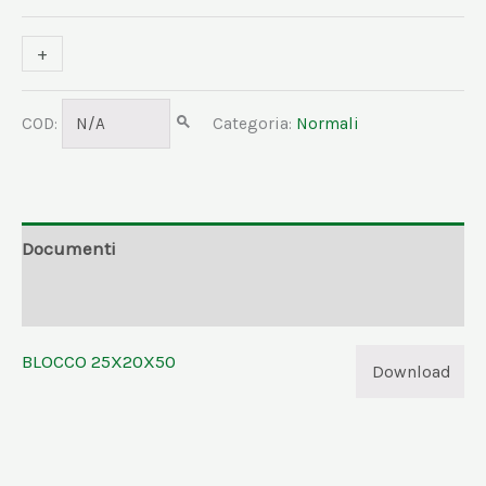
+
-
COD:
N/A
Categoria:
Normali
Documenti
Informazioni aggiuntive
BLOCCO 25X20X50
Download