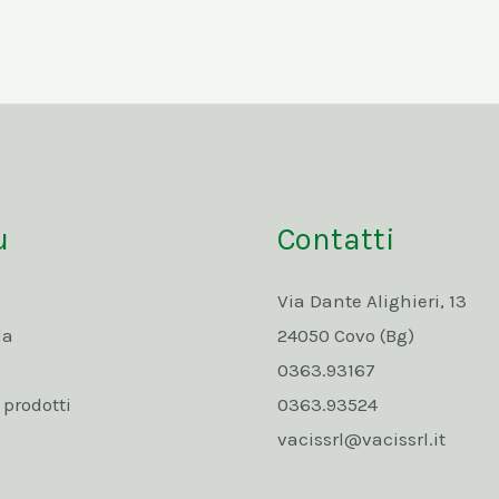
u
Contatti
Via Dante Alighieri, 13
da
24050 Covo (Bg)
0363.93167
rodotti
0363.93524
vacissrl@vacissrl.it