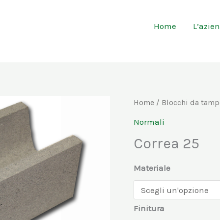
Home
L’azie
Correa
Home
/
Blocchi da tam
25
Normali
quantità
Correa 25
Materiale
Finitura