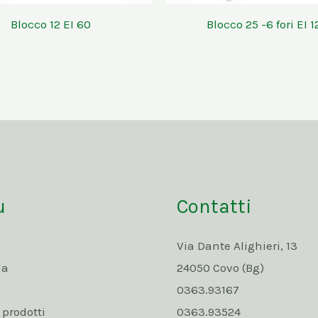
Blocco 12 EI 60
Blocco 25 -6 fori EI 1
u
Contatti
Via Dante Alighieri, 13
da
24050 Covo (Bg)
0363.93167
rodotti
0363.93524