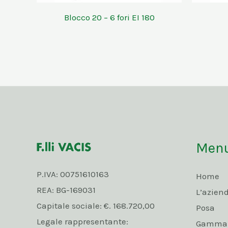
Blocco 20 – 6 fori EI 180
Men
P.IVA: 00751610163
Home
REA: BG-169031
L’azien
Capitale sociale: €. 168.720,00
Posa
Legale rappresentante:
Gamma p