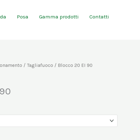
nda
Posa
Gamma prodotti
Contatti
ponamento
/
Tagliafuoco
/ Blocco 20 EI 90
 90