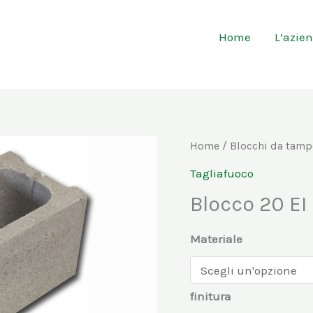
Home
L’azie
Blocco
Home
/
Blocchi da tam
20
Tagliafuoco
EI
Blocco 20 EI
90
quantità
Materiale
finitura