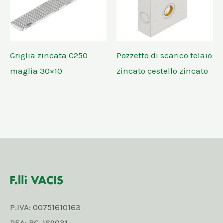
Griglia zincata C250
Pozzetto di scarico telaio
maglia 30×10
zincato cestello zincato
P.IVA: 00751610163
REA: BG-169031