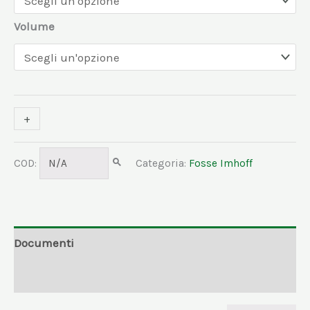
Volume
+
-
COD:
N/A
Categoria:
Fosse Imhoff
Documenti
Informazioni aggiuntive