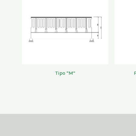
Tipo “M”
P