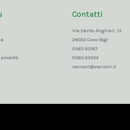
u
Contatti
Via Dante Alighieri, 13
da
24050 Covo (Bg)
0363.93167
rodotti
0363.93524
vacissrl@vacissrl.it