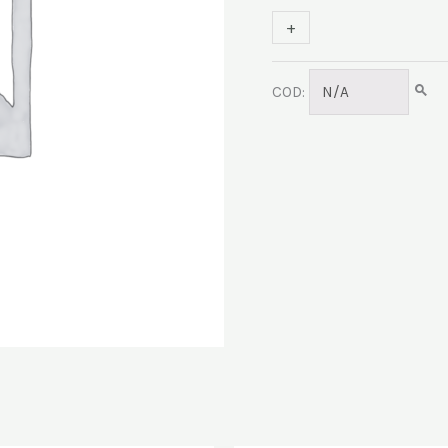
+
-
COD:
N/A