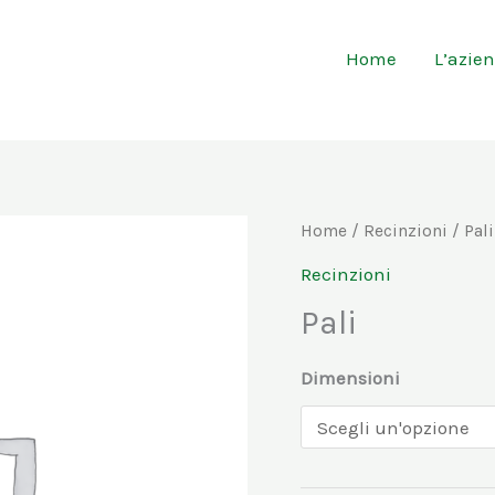
Home
L’azie
Pali
Home
/
Recinzioni
/ Pali
quantità
Recinzioni
Pali
Dimensioni