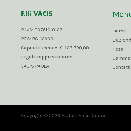
Men
P.IVA: 00751610163
Home
REA: BG-169031
L’azien
Capitale sociale: €. 168.720,00
Posa
Legale rappresentante:
Gamma p
VACIS PAOLA
Contatti
Copyright © 2026 Fratelli Vacis Group