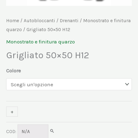
Home
/
Autobloccanti
/
Drenanti
/
Monostrato e finitura
quarzo
/ Grigliato 50×50 H12
Monostrato e finitura quarzo
Grigliato 50×50 H12
Colore
+
-
COD:
N/A