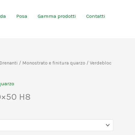
nda
Posa
Gamma prodotti
Contatti
Drenanti
/
Monostrato e finitura quarzo
/ Verdebloc
quarzo
0×50 H8