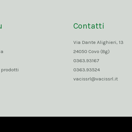
u
Contatti
Via Dante Alighieri, 13
da
24050 Covo (Bg)
0363.93167
rodotti
0363.93524
vacissrl@vacissrl.it