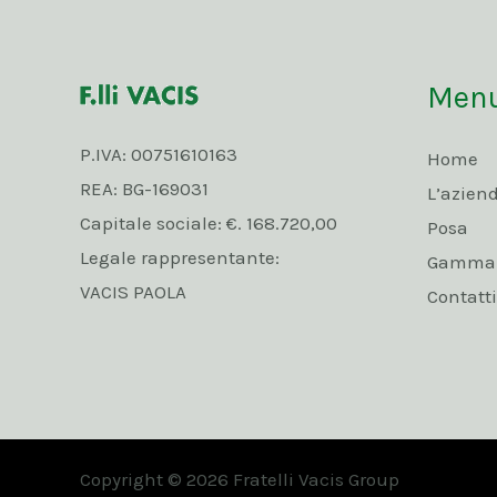
Men
P.IVA: 00751610163
Home
REA: BG-169031
L’azien
Capitale sociale: €. 168.720,00
Posa
Legale rappresentante:
Gamma p
VACIS PAOLA
Contatti
Copyright © 2026 Fratelli Vacis Group