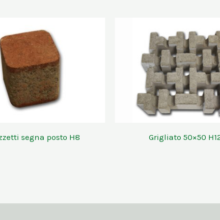
zzetti segna posto H8
Grigliato 50×50 H1