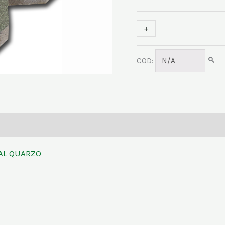
+
-
COD:
N/A
AL QUARZO