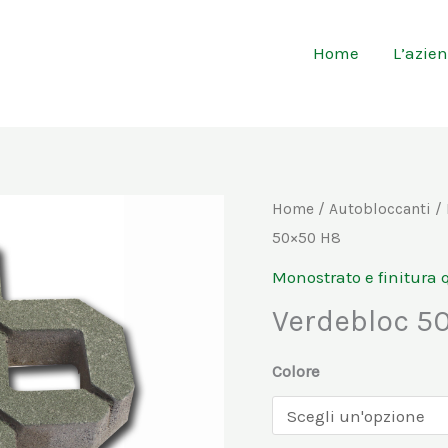
Home
L’azie
Verdebloc
Home
/
Autobloccanti
/
50×50 H8
50x50
H8
Monostrato e finitura 
quantità
Verdebloc 5
Colore