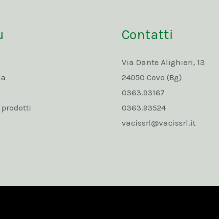
u
Contatti
Via Dante Alighieri, 13
da
24050 Covo (Bg)
0363.93167
rodotti
0363.93524
vacissrl@vacissrl.it