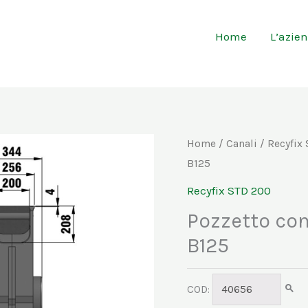
Home
L’azie
Home
/
Canali
/
Recyfix
B125
Recyfix STD 200
Pozzetto co
B125
COD:
40656