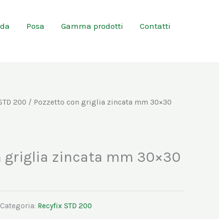
nda
Posa
Gamma prodotti
Contatti
 STD 200
/ Pozzetto con griglia zincata mm 30×30
n griglia zincata mm 30×30
Categoria:
Recyfix STD 200