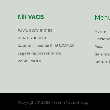
Men
P.IVA: 00751610163
Home
REA: BG-169031
L’azien
Capitale sociale: €. 168.720,00
Posa
Legale rappresentante:
Gamma p
VACIS PAOLA
Contatti
Copyright © 2026 Fratelli Vacis Group